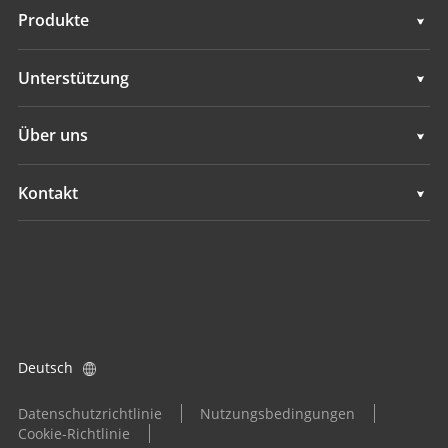
Vermessung und Ingenieurwesen
Produkte
Mobiles 3D-Mapping
Vermessung und Ingenieurwesen
Unterstützung
Hydrographie
Mobiles 3D-Mapping
Unterstützung
Über uns
Überwachung
Hydrographie
Übersicht
Kontakt
GNSS-Ortungsdienste
Überwachung
Neuigkeiten
Standorte
GNSS-Ortungsdienste
Ereignisse
Einen Händler finden
Alle Produkte
Produktanfrage
Deutsch
Händler werden
Datenschutzrichtlinie
Nutzungsbedingungen
Cookie-Richtlinie