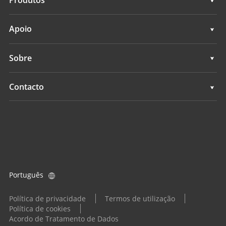
Mapeamento móvel 3D
Topografia e engenharia
Apoio
Levantamento hidrográfico
Mapeamento móvel 3D
Apoio
Sobre
Monitoramento
Levantamento hidrográfico
Visão geral
Contacto
Serviços de posicionamento
Monitoramento
Notícias
Localizações
Serviços de posicionamento
Eventos
Encontrar um revendedor
Todos os produtos
Consulta de produtos
Português
Tornar-se um revendedor
Política de privacidade
Termos de utilização
Política de cookies
Acordo de Tratamento de Dados