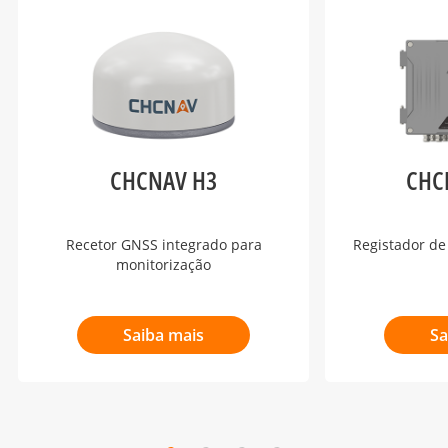
CHCNAV H3
CHC
Recetor GNSS integrado para
Registador d
monitorização
Saiba mais
Sa