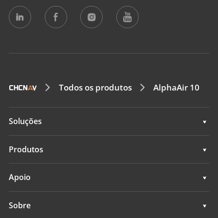
Todos os produtos
AlphaAir 10
Soluções
Topografia e engenharia
Produtos
Mapeamento móvel 3D
Topografia e engenharia
Apoio
Levantamento hidrográfico
Mapeamento móvel 3D
Apoio
Sobre
Monitoramento