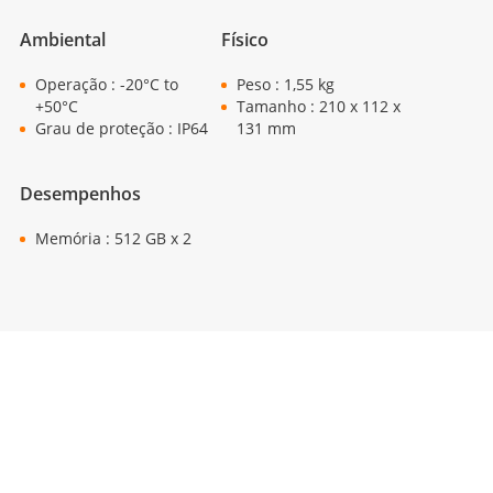
Ambiental
Físico
Operação : -20°C to
Peso : 1,55 kg
+50°C
Tamanho : 210 x 112 x
Grau de proteção : IP64
131 mm
Desempenhos
Memória : 512 GB x 2