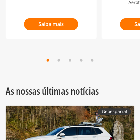
Aerot
Saiba mais
Sa
As nossas últimas notícias
Geoespacial