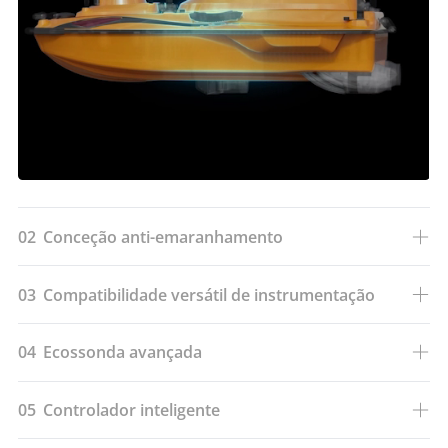
02
Conceção anti-emaranhamento
03
Compatibilidade versátil de instrumentação
04
Ecossonda avançada
05
Controlador inteligente