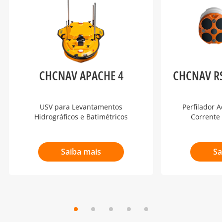
CHCNAV APACHE 4
CHCNAV RS
USV para Levantamentos
Perfilador 
Hidrográficos e Batimétricos
Corrente 
Saiba mais
Sa