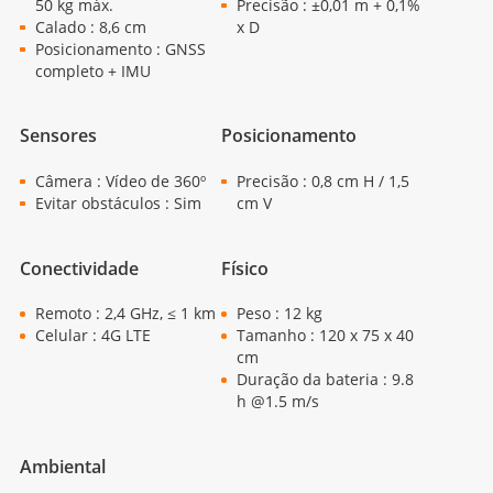
50 kg máx.
Precisão : ±0,01 m + 0,1%
Calado : 8,6 cm
x D
Posicionamento : GNSS
completo + IMU
Sensores
Posicionamento
Câmera : Vídeo de 360º
Precisão : 0,8 cm H / 1,5
Evitar obstáculos : Sim
cm V
Conectividade
Físico
Remoto : 2,4 GHz, ≤ 1 km
Peso : 12 kg
Celular : 4G LTE
Tamanho : 120 x 75 x 40
cm
Duração da bateria : 9.8
h @1.5 m/s
Ambiental