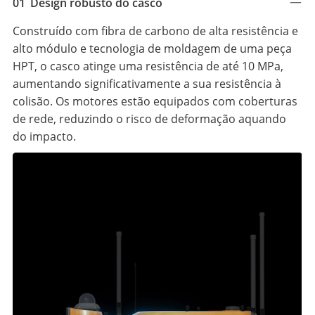
01
Design robusto do casco
Construído com fibra de carbono de alta resistência e
alto módulo e tecnologia de moldagem de uma peça
HPT, o casco atinge uma resistência de até 10 MPa,
aumentando significativamente a sua resistência à
colisão. Os motores estão equipados com coberturas
de rede, reduzindo o risco de deformação aquando
do impacto.