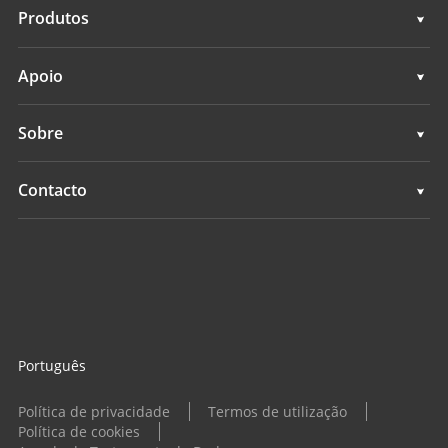
Topografia e engenharia
Produtos
Mapeamento móvel 3D
Topografia e engenharia
Apoio
Levantamento hidrográfico
Mapeamento móvel 3D
Apoio
Sobre
Monitoramento
Levantamento hidrográfico
Visão geral
Contacto
Serviços de posicionamento
Monitoramento
Notícias
Localizações
Serviços de posicionamento
Eventos
Encontrar um revendedor
Todos os produtos
Consulta de produtos
Português
Tornar-se um revendedor
Política de privacidade
Termos de utilização
Política de cookies