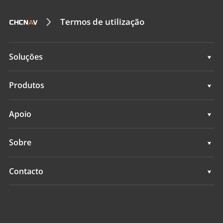
Termos de utilização
Soluções
Topografia e engenharia
Produtos
Mapeamento móvel 3D
Topografia e engenharia
Apoio
Levantamento hidrográfico
Mapeamento móvel 3D
Apoio
Sobre
Monitoramento
Levantamento hidrográfico
Visão geral
Contacto
Serviços de posicionamento
Monitoramento
Notícias
Localizações
Serviços de posicionamento
Eventos
Encontrar um revendedor