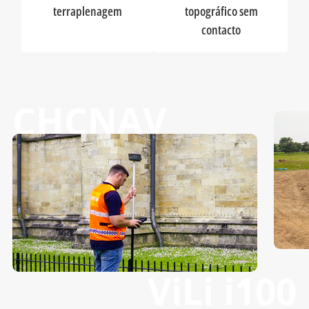
terraplenagem
topográfico sem
contacto
CHCNAV
ViLi i100