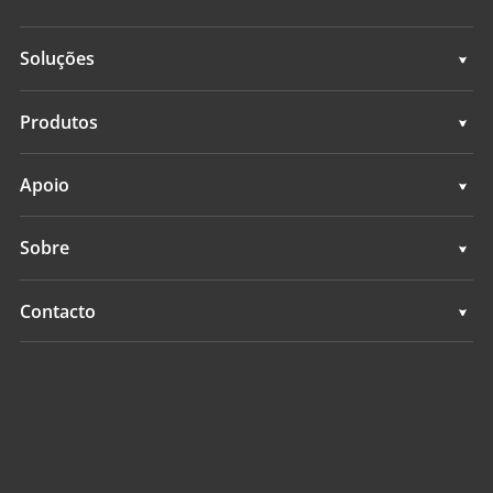
Soluções
Topografia e engenharia
Produtos
Mapeamento móvel 3D
Topografia e engenharia
Apoio
Levantamento hidrográfico
Mapeamento móvel 3D
Apoio
Sobre
Monitoramento
Levantamento hidrográfico
Visão geral
Contacto
Serviços de posicionamento
Monitoramento
Notícias
Localizações
Serviços de posicionamento
Eventos
Encontrar um revendedor
Todos os produtos
Consulta de produtos