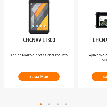
CHCNAV LT800
CHCNA
Tablet Android profissional robusto
Aplicativo
Ma
Saiba Mais
Sa