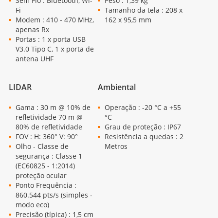
Sem Fio : Bluetooth, Wi-
Peso : 1,39 kg
Fi
Tamanho da tela : 208 x
Modem : 410 - 470 MHz,
162 x 95,5 mm
apenas Rx
Portas : 1 x porta USB
V3.0 Tipo C, 1 x porta de
antena UHF
LIDAR
Ambiental
Gama : 30 m @ 10% de
Operação : -20 °C a +55
refletividade 70 m @
°C
80% de refletividade
Grau de proteção : IP67
FOV : H: 360° V: 90°
Resistência a quedas : 2
Olho - Classe de
Metros
segurança : Classe 1
(EC60825 - 1:2014)
proteção ocular
Ponto Frequência :
860.544 pts/s (simples -
modo eco)
Precisão (típica) : 1,5 cm