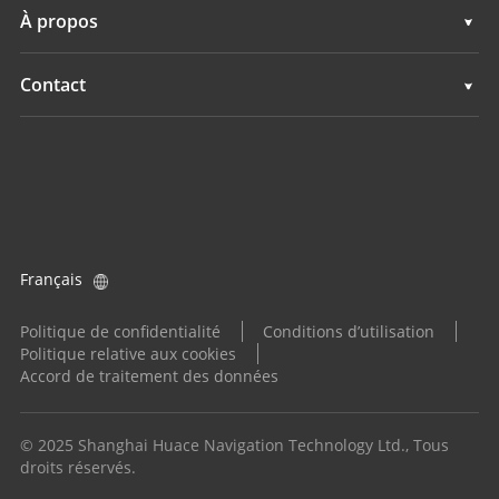
Assistance
À propos
Surveillance
Hydrographie
Présentation
Contact
Surveillance
Actualités
Implantations
Evénements
Trouver un revendeur
Tous les produits
Demande produit
Français
Devenir distributeur
Politique de confidentialité
Conditions d’utilisation
Politique relative aux cookies
Accord de traitement des données
© 2025 Shanghai Huace Navigation Technology Ltd., Tous
droits réservés.