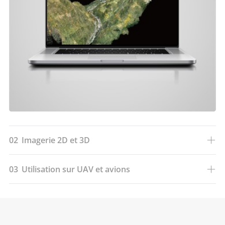
02
Imagerie 2D et 3D
03
Utilisation sur UAV et avions