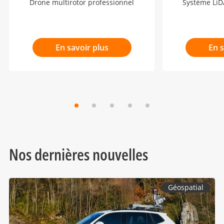
Drone multirotor professionnel
Système LiD
En savoir plus
En s
Nos dernières nouvelles
Géospatial