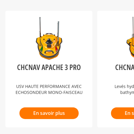
CHCNAV APACHE 3 PRO
CHCNA
USV HAUTE PERFORMANCE AVEC
Levés hy
ECHOSONDEUR MONO-FAISCEAU
bathym
En savoir plus
En s