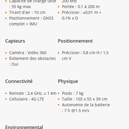
Capacité de charge utile
200 kHz
: 35 kg max
Portée : 0,1 à 200 m
Tirant d'air : 10 cm
Précision : ±0,01 m +
Positionnement : GNSS
0,1% x D
complet + IMU
Capteurs
Positionnement
Caméra : Vidéo 360
Précision : 0,8 cm H / 1,5
Évitement des obstacles
cm V
: Oui
Connectivité
Physique
Remote : 2,4 GHz, ≤ 1 km
Poids : 7 kg
Cellulaire : 4G LTE
Taille : 105 x 55 x 39 cm
Autonomie de la batterie
: 7 h @1.5 m/s
Environnemental