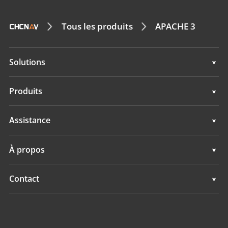
Tous les produits
APACHE 3
Solutions
Topographie & ingénierie
Produits
Cartographie mobile 3D
Topographie & ingénierie
Assistance
Hydrographie
Cartographie mobile 3D
Assistance
À propos
Surveillance
Hydrographie
Présentation
Contact
Surveillance
Actualités
Implantations
Evénements
Trouver un revendeur