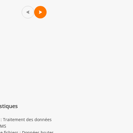
stiques
 : Traitement des données
EMS
e fichiers : Données brutes