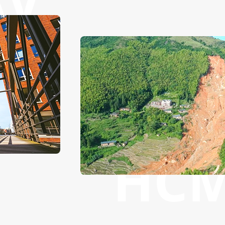
AV
HCM