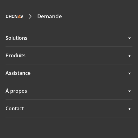
Demande
Solutions
Topographie & ingénierie
Produits
Cartographie mobile 3D
Topographie & ingénierie
Assistance
Hydrographie
Cartographie mobile 3D
Assistance
À propos
Surveillance
Hydrographie
Présentation
Contact
Surveillance
Actualités
Implantations
Evénements
Trouver un revendeur