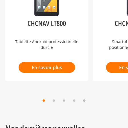
CHCNAV LT800
CHCN
Tablette Android professionnelle
Smartph
durcie
position
En savoir plus
En s