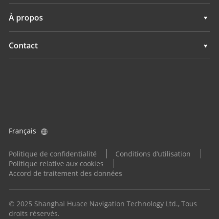
Hydrographie
Cartographie mobile 3D
Assistance
À propos
Surveillance
Hydrographie
Présentation
Contact
Surveillance
Actualités
Implantations
Evénements
Trouver un revendeur
Tous les produits
Demande produit
Français
Devenir distributeur
Politique de confidentialité
Conditions d’utilisation
Politique relative aux cookies
Accord de traitement des données
© 2025 Shanghai Huace Navigation Technology Ltd., Tous
droits réservés.