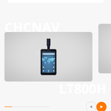
CHCNAV
LT800H