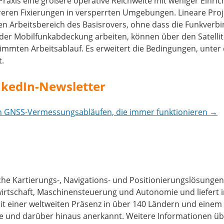
Praxis eine größere operative Reichweite mit weniger Einr
reren Fixierungen in versperrten Umgebungen. Lineare Proj
en Arbeitsbereich des Basisrovers, ohne dass die Funkverb
der Mobilfunkabdeckung arbeiten, können über den Satelli
immten Arbeitsablauf. Es erweitert die Bedingungen, unter 
t.
inkedIn-Newsletter
ten GNSS-Vermessungsabläufen, die immer funktionieren →
he Kartierungs-, Navigations- und Positionierungslösungen, d
rtschaft, Maschinensteuerung und Autonomie und liefert in
 Mit einer weltweiten Präsenz in über 140 Ländern und eine
rie und darüber hinaus anerkannt. Weitere Informationen üb