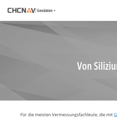
Geodaten
Von Silizi
Für die meisten Vermessungsfachleute, die mit
G