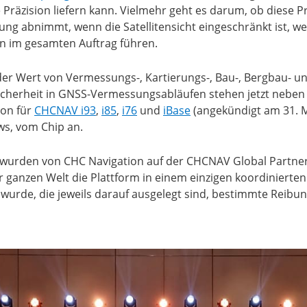
räzision liefern kann. Vielmehr geht es darum, ob diese P
 abnimmt, wenn die Satellitensicht eingeschränkt ist, wen
en im gesamten Auftrag führen.
der Wert von Vermessungs-, Kartierungs-, Bau-, Bergbau- u
lsicherheit in GNSS-Vermessungsabläufen stehen jetzt neben
ion für
CHCNAV i93
,
i85
,
i76
und
iBase
(angekündigt am 31. M
ws, vom Chip an.
 wurden von CHC Navigation auf der CHCNAV Global Partner 
 ganzen Welt die Plattform in einem einzigen koordinierte
wurde, die jeweils darauf ausgelegt sind, bestimmte Reibung