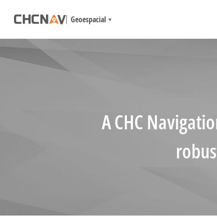
Geoespacial
A CHC Navigati
robus