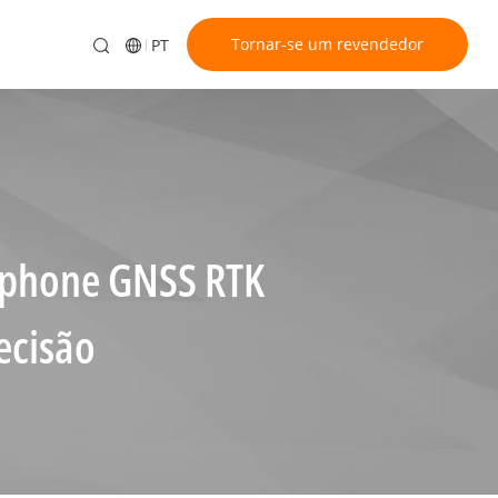
Tornar-se um revendedor
PT
tphone GNSS RTK
ecisão