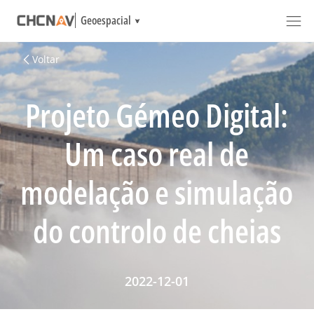
Geoespacial
Voltar
Projeto Gémeo Digital:
Um caso real de
modelação e simulação
do controlo de cheias
2022-12-01