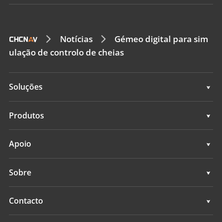
Notícias
Gémeo digital para sim
ulação de controlo de cheias
Soluções
Topografia e engenharia
Produtos
Mapeamento móvel 3D
Topografia e engenharia
Apoio
Levantamento hidrográfico
Mapeamento móvel 3D
Apoio
Sobre
Monitoramento
Levantamento hidrográfico
Visão geral
Contacto
Serviços de posicionamento
Monitoramento
Notícias