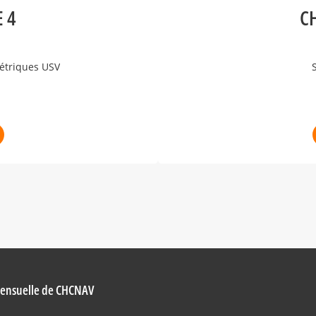
 4
C
étriques USV
 mensuelle de CHCNAV