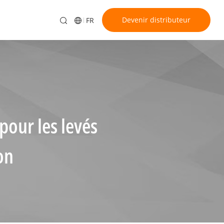
Devenir distributeur
FR
our les levés
on