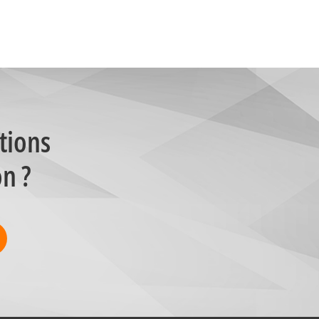
tions
on ?