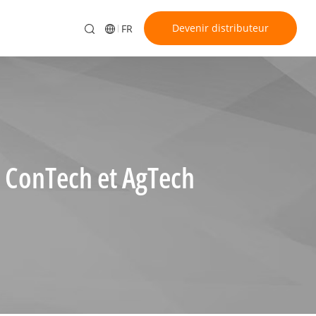
Devenir distributeur
FR
s ConTech et AgTech