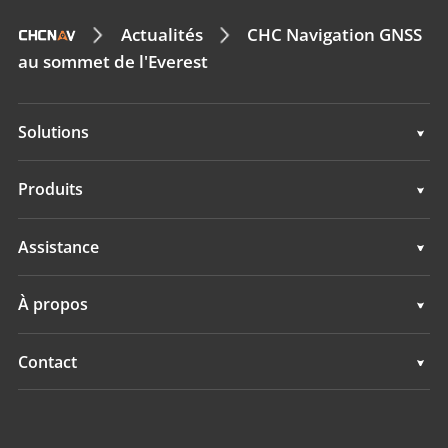
Actualités
CHC Navigation GNSS
au sommet de l'Everest
Solutions
Topographie & ingénierie
Produits
Cartographie mobile 3D
Topographie & ingénierie
Assistance
Hydrographie
Cartographie mobile 3D
Assistance
À propos
Surveillance
Hydrographie
Présentation
Contact
Surveillance
Actualités
Implantations
Evénements