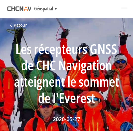
Géospatial
Retour
Les récepteurs GNSS
de CHC Navigation
atteignent le sommet
de l'Everest
2020-05-27