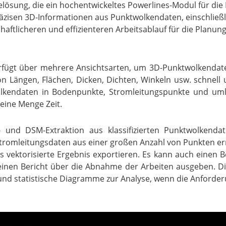
elösung, die ein hochentwickeltes Powerlines-Modul für di
äzisen 3D-Informationen aus Punktwolkendaten, einschließlic
ftlicheren und effizienteren Arbeitsablauf für die Planun
fügt über mehrere Ansichtsarten, um 3D-Punktwolkendaten
ängen, Flächen, Dicken, Dichten, Winkeln usw. schnell un
ktwolkendaten in Bodenpunkte, Stromleitungspunkte und um
eine Menge Zeit.
 und DSM-Extraktion aus klassifizierten Punktwolkend
 Stromleitungsdaten aus einer großen Anzahl von Punkten erm
ektorisierte Ergebnis exportieren. Es kann auch einen B
inen Bericht über die Abnahme der Arbeiten ausgeben. Di
d statistische Diagramme zur Analyse, wenn die Anforderun