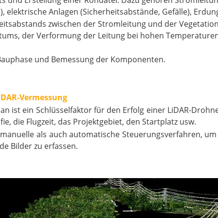
 und Erstellung einer Rohdatei. Dazu gehören Stromleit
 elektrische Anlagen (Sicherheitsabstände, Gefälle), Erdu
eitsabstands zwischen der Stromleitung und der Vegetatio
tums, der Verformung der Leitung bei hohen Temperature
er Bauphase und Bemessung der Komponenten.
 LiDAR-Vermessung
lan ist ein Schlüsselfaktor für den Erfolg einer LiDAR-D
ie, die Flugzeit, das Projektgebiet, den Startplatz usw.
 manuelle als auch automatische Steuerungsverfahren, um
e Bilder zu erfassen.