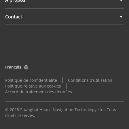
À propos
Surveillance
Hydrographie
Présentation
Contact
Surveillance
Actualités
Implantations
Evénements
Trouver un revendeur
Tous les produits
Demande produit
Français
Devenir distributeur
Politique de confidentialité
Conditions d’utilisation
Politique relative aux cookies
Accord de traitement des données
© 2025 Shanghai Huace Navigation Technology Ltd., Tous
droits réservés.