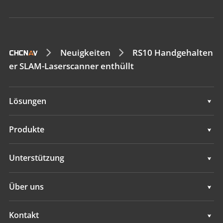
Neuigkeiten
RS10 Handgehalten
er SLAM-Laserscanner enthüllt
Lösungen
Vermessung und Ingenieurwesen
Produkte
Mobiles 3D-Mapping
Vermessung und Ingenieurwesen
Unterstützung
Hydrographie
Mobiles 3D-Mapping
Unterstützung
Über uns
Überwachung
Hydrographie
Übersicht
Kontakt
GNSS-Ortungsdienste