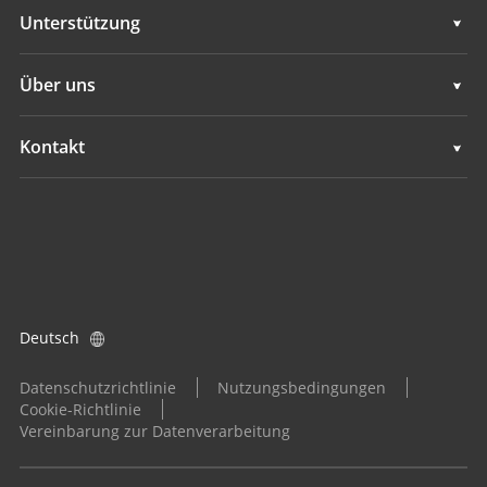
Mobiles 3D-Mapping
Vermessung und Ingenieurwesen
Unterstützung
Hydrographie
Mobiles 3D-Mapping
Unterstützung
Über uns
Überwachung
Hydrographie
Übersicht
Kontakt
GNSS-Ortungsdienste
Überwachung
Neuigkeiten
Standorte
GNSS-Ortungsdienste
Ereignisse
Einen Händler finden
Alle Produkte
Produktanfrage
Deutsch
Händler werden
Datenschutzrichtlinie
Nutzungsbedingungen
Cookie-Richtlinie
Vereinbarung zur Datenverarbeitung