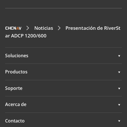
Noticias
Presentación de RiverSt
ar ADCP 1200/600
Soluciones
Topografía e ingeniería
Productos
Cartografía móvil 3D
Topografía e ingeniería
Soporte
Levantamientos hidrográficos
Cartografía móvil 3D
Soporte
Acerca de
Monitorización
Levantamientos hidrográficos
Descripción general
Contacto
Servicios de posicionamiento
Monitorización