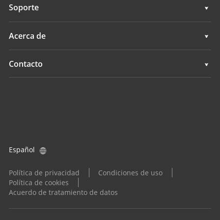
Topografía e ingeniería
Soporte
Levantamientos hidrográficos
Cartografía móvil 3D
Soporte
Acerca de
Monitorización
Levantamientos hidrográficos
Descripción general
Contacto
Servicios de posicionamiento
Monitorización
Noticias
Ubicaciones
Servicios de posicionamiento
Eventos
Buscar un distribuidor
Todos los productos
Consulta de producto
Español
Conviértase en distribuidor
Política de privacidad
Condiciones de uso
Política de cookies
Acuerdo de tratamiento de datos