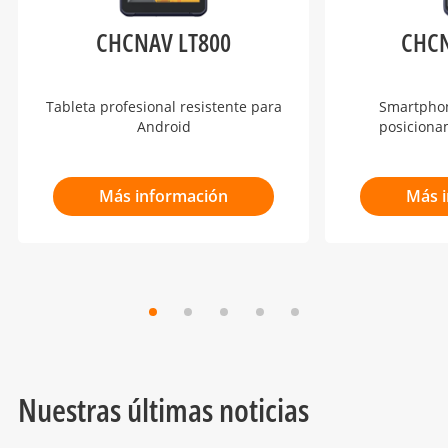
CHCNAV LT800
CHCN
Tableta profesional resistente para
Smartphon
Android
posiciona
Más información
Más 
Nuestras últimas noticias