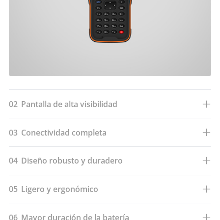
02
Pantalla de alta visibilidad
03
Conectividad completa
04
Diseño robusto y duradero
05
Ligero y ergonómico
06
Mayor duración de la batería