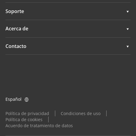
Cartografía móvil 3D
Topografía e ingeniería
Soporte
Levantamientos hidrográficos
Cartografía móvil 3D
Soporte
Acerca de
Monitorización
Levantamientos hidrográficos
Descripción general
Contacto
Servicios de posicionamiento
Monitorización
Noticias
Ubicaciones
Servicios de posicionamiento
Eventos
Buscar un distribuidor
Todos los productos
Consulta de producto
Español
Conviértase en distribuidor
Política de privacidad
Condiciones de uso
Política de cookies
Acuerdo de tratamiento de datos