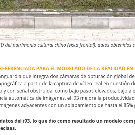
 del patrimonio cultural chino (vista frontal), datos obtenidos c
REFERENCIADA PARA EL MODELADO DE LA REALIDAD EN 
anguardia que integra dos cámaras de obturación global de 
gráfica a partir de la captura de vídeo real en cuestión de
so y con señal obstruida, como bajo pasos elevados, bajo al
ia automática de imágenes, el i93 mejora la productividad
 imágenes adyacentes con un solapamiento de hasta el 85% 
atos del i93, lo que dio como resultado un modelo comple
recisas.