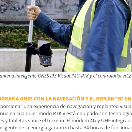
 antena inteligente GNSS i93 Visual IMU-RTK y el controlador H
OGRAFÍA GNSS CON LA NAVEGACIÓN Y EL REPLANTEO EN
proporcionar una experiencia de navegación y replanteo vis
inua en cualquier modo RTK y está equipado con tecnologías
les y tabletas sobre el terreno. El módem 4G y UHF integr
inteligente de la energía garantiza hasta 34 horas de funcio