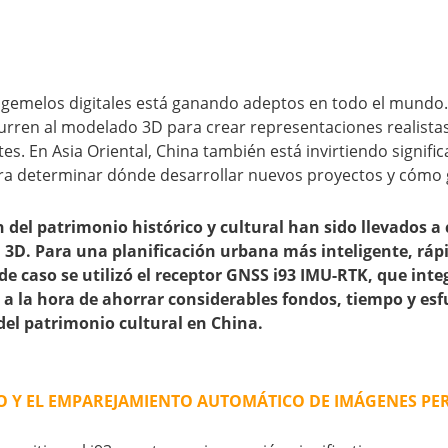
los gemelos digitales está ganando adeptos en todo el mund
urren al modelado 3D para crear representaciones realistas d
tes. En Asia Oriental, China también está invirtiendo signifi
para determinar dónde desarrollar nuevos proyectos y cómo g
el patrimonio histórico y cultural han sido llevados a c
en 3D. Para una planificación urbana más inteligente, r
de caso se utilizó el receptor GNSS i93 IMU-RTK, que int
 a la hora de ahorrar considerables fondos, tiempo y esf
del patrimonio cultural en China.
O Y EL EMPAREJAMIENTO AUTOMÁTICO DE IMÁGENES PE