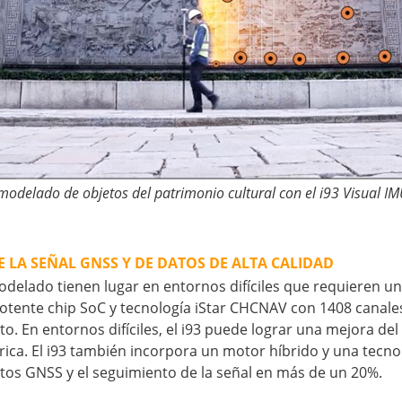
modelado de objetos del patrimonio cultural con el i93 Visual I
E LA SEÑAL GNSS Y DE DATOS DE ALTA CALIDAD
delado tienen lugar en entornos difíciles que requieren un 
tente chip SoC y tecnología iStar CHCNAV con 1408 canales
ito. En entornos difíciles, el i93 puede lograr una mejora 
ica. El i93 también incorpora un motor híbrido y una tecnol
atos GNSS y el seguimiento de la señal en más de un 20%.