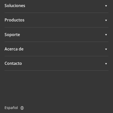
Soluciones
Topografía e ingeniería
Productos
Cartografía móvil 3D
Topografía e ingeniería
Soporte
Levantamientos hidrográficos
Cartografía móvil 3D
Soporte
Acerca de
Monitorización
Levantamientos hidrográficos
Descripción general
Contacto
Servicios de posicionamiento
Monitorización
Noticias
Ubicaciones
Servicios de posicionamiento
Eventos
Buscar un distribuidor
Todos los productos
Consulta de producto
Español
Conviértase en distribuidor