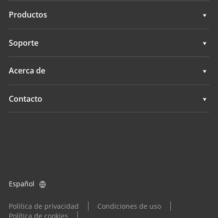
Topografía e ingeniería
Productos
Cartografía móvil 3D
Topografía e ingeniería
Soporte
Levantamientos hidrográficos
Cartografía móvil 3D
Soporte
Acerca de
Monitorización
Levantamientos hidrográficos
Descripción general
Contacto
Servicios de posicionamiento
Monitorización
Noticias
Ubicaciones
Servicios de posicionamiento
Eventos
Buscar un distribuidor
Todos los productos
Consulta de producto
Español
Conviértase en distribuidor
Política de privacidad
Condiciones de uso
Política de cookies