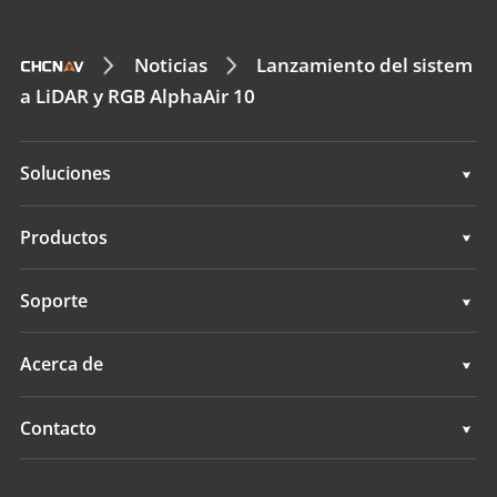
Noticias
Lanzamiento del sistem
a LiDAR y RGB AlphaAir 10
Soluciones
Topografía e ingeniería
Productos
Cartografía móvil 3D
Topografía e ingeniería
Soporte
Levantamientos hidrográficos
Cartografía móvil 3D
Soporte
Acerca de
Monitorización
Levantamientos hidrográficos
Descripción general
Contacto
Servicios de posicionamiento
Monitorización
Noticias
Ubicaciones