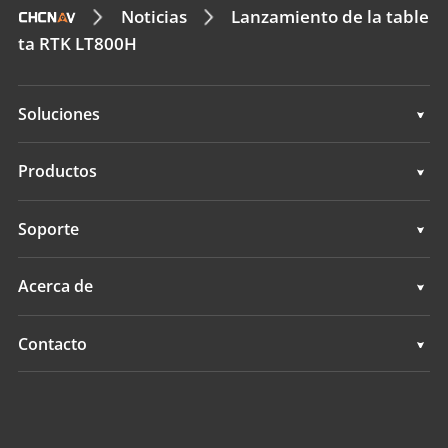
Noticias
Lanzamiento de la table
ta RTK LT800H
Soluciones
Topografía e ingeniería
Productos
Cartografía móvil 3D
Topografía e ingeniería
Soporte
Levantamientos hidrográficos
Cartografía móvil 3D
Soporte
Acerca de
Monitorización
Levantamientos hidrográficos
Descripción general
Contacto
Servicios de posicionamiento
Monitorización
Noticias
Ubicaciones
Servicios de posicionamiento
Eventos
Buscar un distribuidor