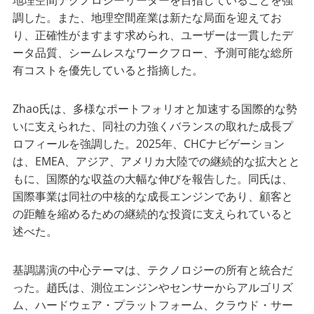
地理空間テクノロジーリーダーを目指していることを強
調した。また、地理空間産業は新たな局面を迎えてお
り、正確性がますます求められ、ユーザーは一貫したデ
ータ品質、シームレスなワークフロー、予測可能な総所
有コストを優先していると指摘した。
Zhao氏は、多様なポートフォリオと加速する国際的な勢
いに支えられた、同社の力強くバランスの取れた成長プ
ロフィールを強調した。2025年、CHCナビゲーション
は、EMEA、アジア、アメリカ大陸での継続的な拡大とと
もに、国際的な収益の大幅な伸びを報告した。同氏は、
国際事業は同社の中核的な成長エンジンであり、顧客と
の距離を縮めるための継続的な投資に支えられていると
述べた。
基調講演の中心テーマは、テクノロジーの所有と統合だ
った。趙氏は、測位エンジンやセンサーからアルゴリズ
ム、ハードウェア・プラットフォーム、クラウド・サー