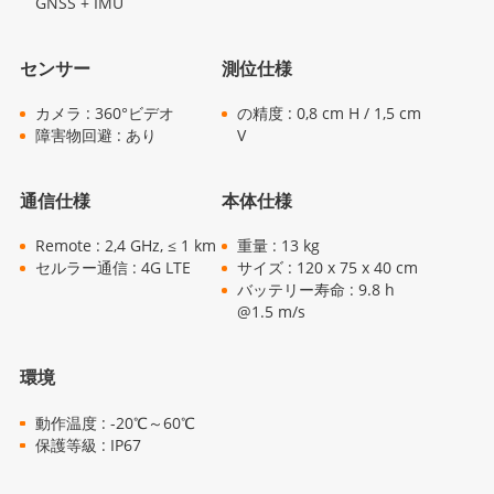
GNSS + IMU
センサー
測位仕様
カメラ : 360°ビデオ
の精度 : 0,8 cm H / 1,5 cm
障害物回避 : あり
V
通信仕様
本体仕様
Remote : 2,4 GHz, ≤ 1 km
重量 : 13 kg
セルラー通信 : 4G LTE
サイズ : 120 x 75 x 40 cm
バッテリー寿命 : 9.8 h
@1.5 m/s
環境
動作温度 : -20℃～60℃
保護等級 : IP67