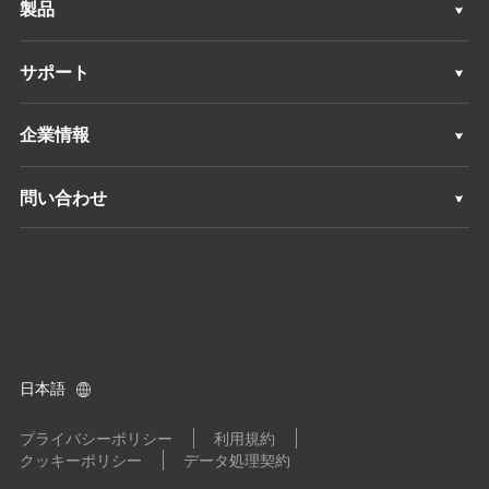
製品
3Dモバイルマッピング
測量 & エンジニアリング
サポート
深浅測量
3Dモバイルマッピング
サポート
企業情報
モニタリング
深浅測量
概要
問い合わせ
ポジショニングサービス
モニタリング
ニュース
ロケーション
ポジショニングサービス
イベント
ディーラーを探す
すべての製品
製品に関するお問い合わせ
日本語
ディーラーになる
プライバシーポリシー
利用規約
クッキーポリシー
データ処理契約