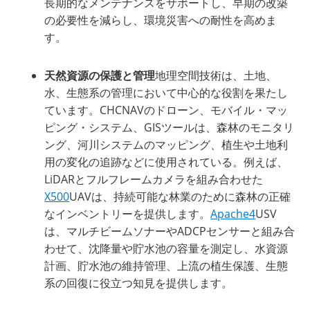
長期的なメンテナンスをサポートし、早期の改築
の必要性を減らし、環境災害への耐性を高めま
す。
天然資源の保護と管理
地理空間技術は、土地、
水、生態系の管理において中心的な役割を果たし
ています。CHCNAVのドローン、モバイル・マッ
ピング・システム、GISツールは、森林のモニタリ
ング、河川システムのマッピング、植生や土地利
用の変化の追跡などに使用されている。例えば、
LiDARとフルフレームカメラを組み合わせた
X500
UAVは、持続可能な林業のために森林の正確
なインベントリーを提供します。
Apache4
USV
は、マルチビームソナーやADCPセンサーと組み合
わせて、沈降量や貯水池の容量を測定し、水資源
計画、貯水池の維持管理、上流の植生保護、生態
系の回復に役立つ知見を提供します。