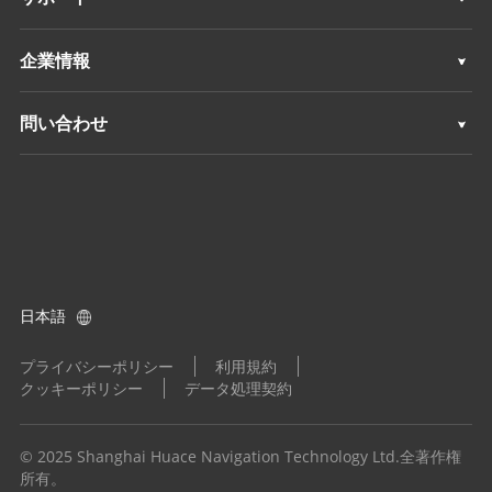
深浅測量
3Dモバイルマッピング
サポート
企業情報
モニタリング
深浅測量
概要
問い合わせ
ポジショニングサービス
モニタリング
ニュース
ロケーション
ポジショニングサービス
イベント
ディーラーを探す
すべての製品
製品に関するお問い合わせ
日本語
ディーラーになる
プライバシーポリシー
利用規約
クッキーポリシー
データ処理契約
© 2025 Shanghai Huace Navigation Technology Ltd.全著作権
所有。