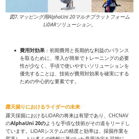
図7.マッピング用AlphaUni 20マルチプラットフォーム
LiDARソリューション。
費用対効果
：初期費用と長期的な利益のバランス
を取るために、導入が簡単でトレーニングの必要
性が少なく、手頃で使いやすいソリューションを
優先することは、技術が費用対効果を確実にする
ための中心的な要素です。
露天掘りにおけるライダーの未来
露天採掘におけるLiDARの将来は有望であり、CHCNAV
の
AlphaUni 20の
ような手頃な技術がその道をリードし
ています。LiDARシステムの精度と効率は、採掘作業を
変革し、より多くの情報に基づいた意思決定を可能に