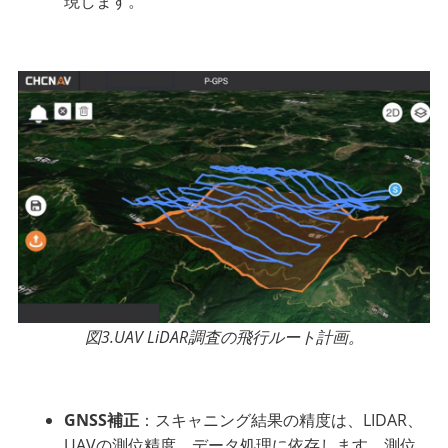
現します。
図3.UAV LiDAR調査の飛行ルート計画。
GNSS補正
：スキャニング結果の精度は、LIDAR、
UAVの測位精度、データ処理に依存します。測位