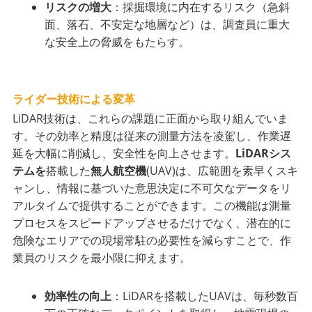
リスクの増大
：採掘環境に内在するリスク（急斜
面、落石、不安定な地層など）は、調査員に重大
な安全上の脅威をもたらす。
ライダー技術による変革
LiDAR技術は、これらの課題に正面から取り組んでいま
す。その効率と精度は従来の測量方法を凌駕し、作業遅
延を大幅に削減し、安全性を向上させます。
LiDARシス
テムを
搭載した
無人航空機
(UAV)は、広範囲を素早くスキ
ャンし、情報に基づいた意思決定に不可欠なデータをリ
アルタイムで提供することができます。この機能は測量
プロセスをスピードアップさせるだけでなく、潜在的に
危険なエリアでの現場常駐の必要性を減らすことで、作
業員のリスクを最小限に抑えます。
効率性の向上
：LiDARを搭載したUAVは、毎秒数百