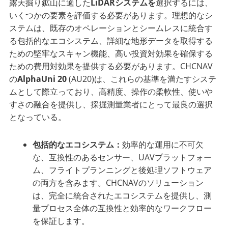
露天掘り鉱山に適した
LiDARシステムを
選択するには、
いくつかの要素を評価する必要があります。理想的なシ
ステムは、既存のオペレーションとシームレスに統合す
る包括的なエコシステム、詳細な地形データを取得する
ための堅牢なスキャン機能、高い投資対効果を確保する
ための費用対効果を提供する必要があります。CHCNAV
の
AlphaUni 20
(AU20)は、これらの基準を満たすシステ
ムとして際立っており、高精度、操作の柔軟性、使いや
すさの融合を提供し、採掘測量業者にとって最良の選択
となっている。
包括的なエコシステム：
効率的な運用に不可欠
な、互換性のあるセンサー、UAVプラットフォー
ム、フライトプランニングと後処理ソフトウェア
の両方を含みます。CHCNAVのソリューション
は、完全に統合されたエコシステムを提供し、測
量プロセス全体の互換性と効率的なワークフロー
を保証します。