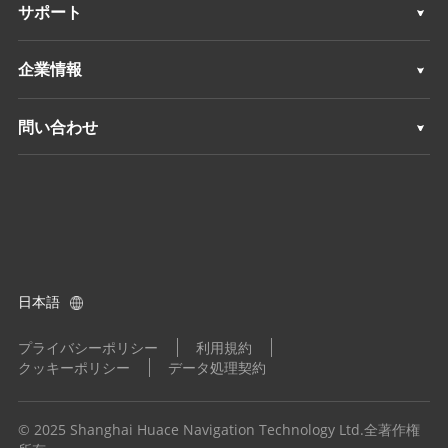
測量 & エンジニアリング
サポート
深浅測量
3Dモバイルマッピング
サポート
企業情報
モニタリング
深浅測量
概要
問い合わせ
ポジショニングサービス
モニタリング
ニュース
ロケーション
ポジショニングサービス
イベント
ディーラーを探す
すべての製品
製品に関するお問い合わせ
日本語
ディーラーになる
プライバシーポリシー
利用規約
クッキーポリシー
データ処理契約
© 2025 Shanghai Huace Navigation Technology Ltd.全著作権