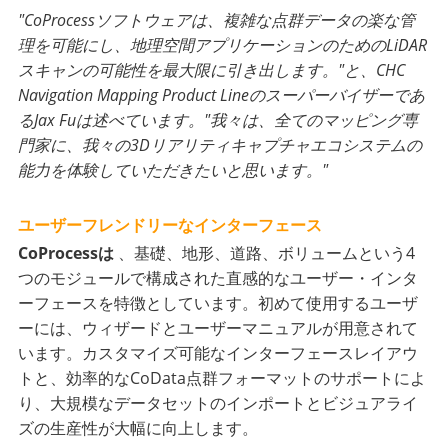
"CoProcessソフトウェアは、複雑な点群データの楽な管
理を可能にし、地理空間アプリケーションのためのLiDAR
スキャンの可能性を最大限に引き出します。"と、CHC
Navigation Mapping Product Lineのスーパーバイザーであ
るJax Fuは述べています。"我々は、全てのマッピング専
門家に、我々の3Dリアリティキャプチャエコシステムの
能力を体験していただきたいと思います。"
ユーザーフレンドリーなインターフェース
CoProcessは
、基礎、地形、道路、ボリュームという4
つのモジュールで構成された直感的なユーザー・インタ
ーフェースを特徴としています。初めて使用するユーザ
ーには、ウィザードとユーザーマニュアルが用意されて
います。カスタマイズ可能なインターフェースレイアウ
トと、効率的なCoData点群フォーマットのサポートによ
り、大規模なデータセットのインポートとビジュアライ
ズの生産性が大幅に向上します。