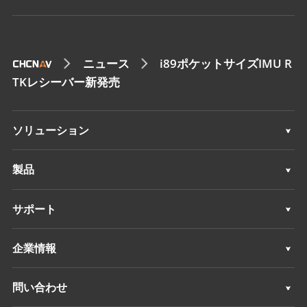
ニュース
i89ポケットサイズIMU R
TKレシーバー新発売
ソリューション
測量 & エンジニアリング
製品
3Dモバイルマッピング
測量 & エンジニアリング
サポート
深浅測量
3Dモバイルマッピング
サポート
企業情報
モニタリング
深浅測量
概要
問い合わせ
ポジショニングサービス
モニタリング