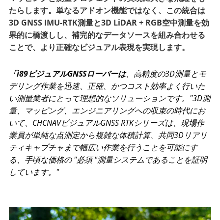
たらします。単なるアドオン機能ではなく、この統合は
3D GNSS IMU-RTK測量と3D LiDAR + RGB空中測量を効
果的に橋渡しし、補完的なデータソースを組み合わせる
ことで、より正確なビジュアル表現を実現します。
「i89ビジュアルGNSSローバーは
、高精度の3D測量とモ
デリング作業を迅速、正確、かつコスト効率よく行いた
い測量業者にとって理想的なソリューションです。"3D測
量、マッピング、エンジニアリングへの収束の時代にお
いて、CHCNAVビジュアルGNSS RTKシリーズは、現場作
業員が単純な点測定から複雑な体積計算、共同3Dリアリ
ティキャプチャまで幅広い作業を行うことを可能にす
る、手頃な価格の "必須 "測量システムであることを証明
しています。"