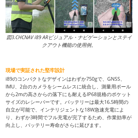
図3.CHCNAV i89 ARビジュアル・ナビゲーションとステイ
クアウト機能の使用例。
現場で実証された堅牢設計
i89のコンパクトなデザインはわずか750gで、GNSS、
IMU、2台のカメラをシームレスに統合し、測量用ポール
から2mの高さからの落下にも耐えるIP68規格のポケット
サイズのレシーバーです。バッテリーは最大16.5時間の
自立が可能で、インテリジェントな18W急速充電によ
り、わずか3時間でフル充電が完了するため、作業効率が
向上し、バッテリー寿命がさらに延びます。