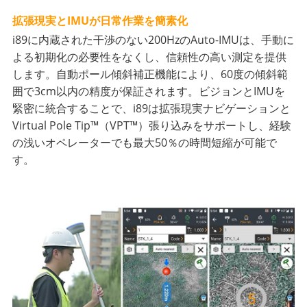
拡張現実とIMUが日常作業を簡素化
i89に内蔵された干渉のない200HzのAuto-IMUは、手動に
よる初期化の必要性をなくし、信頼性の高い測定を提供
します。自動ポール傾斜補正機能により、60度の傾斜範
囲で3cm以内の精度が保証されます。ビジョンとIMUを
緊密に統合することで、i89は拡張現実ナビゲーションと
Virtual Pole Tip™（VPT™）張り込みをサポートし、経験
の浅いオペレーターでも最大50％の時間短縮が可能で
す。