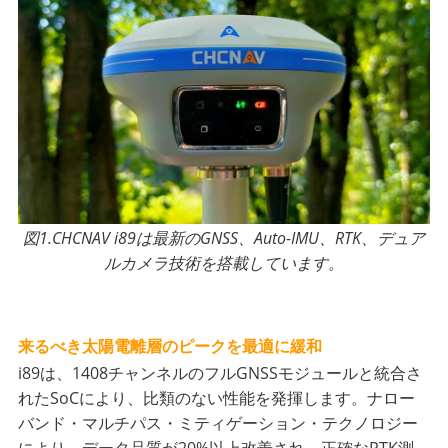
図1.CHCNAV i89は最新のGNSS、Auto-IMU、RTK、デュア
ルカメラ技術を搭載しています。
来るべき太陽電離層のピークを最適に緩和
i89は、1408チャンネルのフルGNSSモジュールと統合さ
れたSoCにより、比類のない性能を発揮します。ナロー
バンド・マルチパス・ミティゲーション・テクノロジー