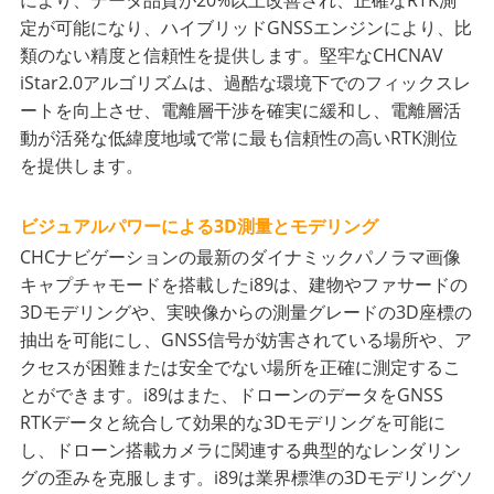
により、データ品質が20%以上改善され、正確なRTK測
定が可能になり、ハイブリッドGNSSエンジンにより、比
類のない精度と信頼性を提供します。堅牢なCHCNAV
iStar2.0アルゴリズムは、過酷な環境下でのフィックスレ
ートを向上させ、電離層干渉を確実に緩和し、電離層活
動が活発な低緯度地域で常に最も信頼性の高いRTK測位
を提供します。
ビジュアルパワーによる3D測量とモデリング
CHCナビゲーションの最新のダイナミックパノラマ画像
キャプチャモードを搭載したi89は、建物やファサードの
3Dモデリングや、実映像からの測量グレードの3D座標の
抽出を可能にし、GNSS信号が妨害されている場所や、ア
クセスが困難または安全でない場所を正確に測定するこ
とができます。i89はまた、ドローンのデータをGNSS
RTKデータと統合して効果的な3Dモデリングを可能に
し、ドローン搭載カメラに関連する典型的なレンダリン
グの歪みを克服します。i89は業界標準の3Dモデリングソ