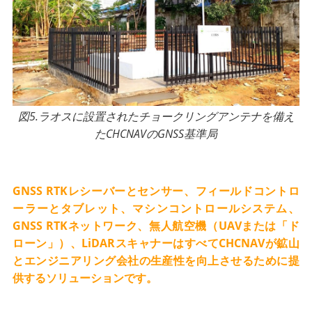
図5.ラオスに設置されたチョークリングアンテナを備え
たCHCNAVのGNSS基準局
GNSS RTKレシーバーとセンサー、フィールドコントロ
ーラーとタブレット、マシンコントロールシステム、
GNSS RTKネットワーク、無人航空機（UAVまたは「ド
ローン」）、LiDARスキャナーはすべてCHCNAVが鉱山
とエンジニアリング会社の生産性を向上させるために提
供するソリューションです。