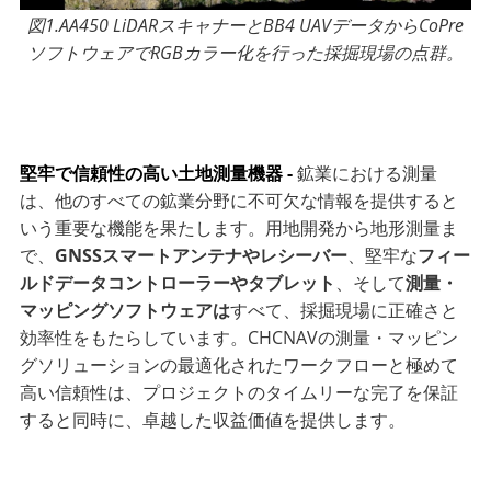
図1.AA450 LiDARスキャナーとBB4 UAVデータからCoPre
ソフトウェアでRGBカラー化を行った採掘現場の点群。
堅牢で信頼性の高い土地測量機器 -
鉱業における測量
は、他のすべての鉱業分野に不可欠な情報を提供すると
いう重要な機能を果たします。用地開発から地形測量ま
で、
GNSSスマートアンテナやレシーバー
、堅牢な
フィー
ルドデータコントローラーやタブレット
、そして
測量・
マッピングソフトウェアは
すべて、採掘現場に正確さと
効率性をもたらしています。CHCNAVの測量・マッピン
グソリューションの最適化されたワークフローと極めて
高い信頼性は、プロジェクトのタイムリーな完了を保証
すると同時に、卓越した収益価値を提供します。