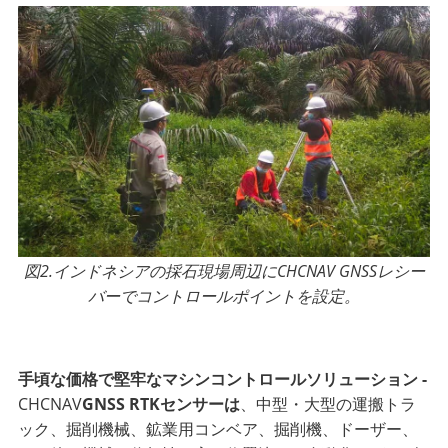
図2.インドネシアの採石現場周辺にCHCNAV GNSSレシー
バーでコントロールポイントを設定。
手頃な価格で堅牢なマシンコントロールソリューション -
CHCNAV
GNSS RTKセンサーは
、中型・大型の運搬トラ
ック、掘削機械、鉱業用コンベア、掘削機、ドーザー、