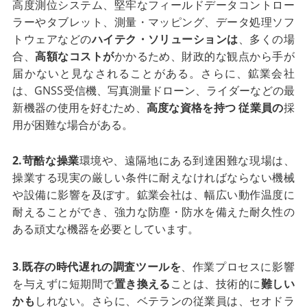
高度測位システム、堅牢なフィールドデータコントロー
ラーやタブレット、測量・マッピング、データ処理ソフ
トウェアなどの
ハイテク・ソリューションは
、多くの場
合、
高額なコストが
かかるため、財政的な観点から手が
届かないと見なされることがある。さらに、鉱業会社
は、GNSS受信機、写真測量ドローン、ライダーなどの最
新機器の使用を好むため、
高度な資格を持つ
従業員の
採
用が困難な場合がある。
2.苛酷な操業
環境や、遠隔地にある到達困難な現場は、
操業する現実の厳しい条件に耐えなければならない機械
や設備に影響を及ぼす。鉱業会社は、幅広い動作温度に
耐えることができ、強力な防塵・防水を備えた耐久性の
ある頑丈な機器を必要としています。
3
.
既存の時代遅れの調査ツールを
、作業プロセスに影響
を与えずに短期間で
置き換える
ことは、技術的に
難しい
かも
しれない。さらに、ベテランの従業員は、セオドラ