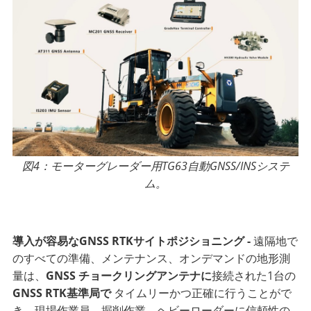
図4：モーターグレーダー用TG63自動GNSS/INSシステ
ム。
導入が容易なGNSS RTKサイトポジショニング -
遠隔地で
のすべての準備、メンテナンス、オンデマンドの地形測
量は、
GNSS
チョークリングアンテナに
接続された1台の
GNSS RTK基準局で
タイムリーかつ正確に行うことがで
き、現場作業員、掘削作業、ヘビーローダーに信頼性の