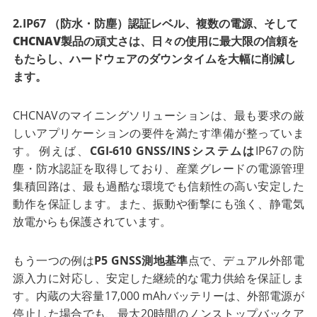
2.IP67
（防水・防塵）認証レベル、複数の電源、そして
CHCNAV製品の頑丈さは、日々の使用に最大限の信頼を
もたらし、ハードウェアのダウンタイムを大幅に削減し
ます。
CHCNAVのマイニングソリューションは、最も要求の厳
しいアプリケーションの要件を満たす準備が整っていま
す。例えば、
CGI-610 GNSS/INSシステムは
IP67の防
塵・防水認証を取得しており、産業グレードの電源管理
集積回路は、最も過酷な環境でも信頼性の高い安定した
動作を保証します。また、振動や衝撃にも強く、静電気
放電からも保護されています。
もう一つの例は
P5 GNSS測地基準
点で、デュアル外部電
源入力に対応し、安定した継続的な電力供給を保証しま
す。内蔵の大容量17,000 mAhバッテリーは、外部電源が
停止した場合でも、最大20時間のノンストップバックア