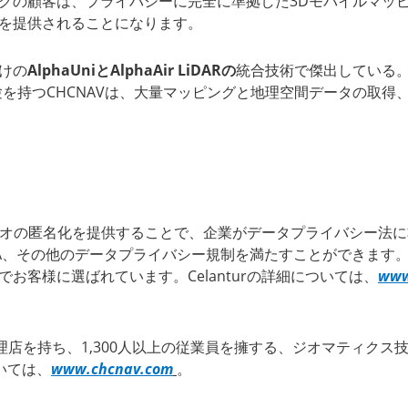
ピングの顧客は、プライバシーに完全に準拠した3Dモバイルマ
を提供されることになります。
向けの
AlphaUniとAlphaAir LiDARの
統合技術で傑出している。
を持つCHCNAVは、大量マッピングと地理空間データの取得、
びビデオの匿名化を提供することで、企業がデータプライバシー
A、その他のデータプライバシー規制を満たすことができます。C
お客様に選ばれています。Celanturの詳細については、
www
代理店を持ち、1,300人以上の従業員を擁する、ジオマティク
ついては、
www.chcnav.com
。