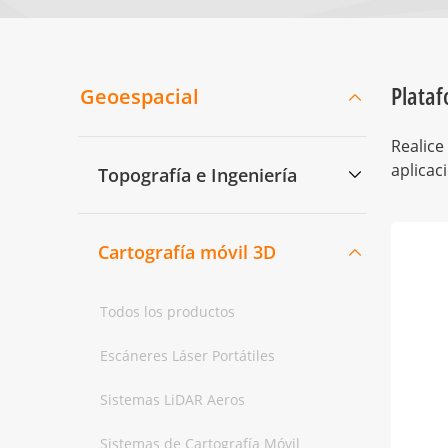
Plata
Geoespacial
Realice
aplicac
Topografía e Ingeniería
Cartografía móvil 3D
Todos los productos
Escáneres Láser Portátiles
Sistemas LiDAR Aeros
Sistemas de Cartografía Móvil