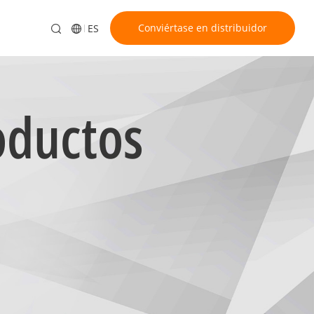
Conviértase en distribuidor
ES
oductos