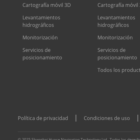
Cartografía móvil 3D
Cartografía móvil
Levantamientos
Levantamientos
hidrográficos
hidrográficos
Monitorización
Monitorización
Servicios de
Servicios de
posicionamiento
posicionamiento
Todos los produc
Política de privacidad
Condiciones de uso
© 2025 Shanghai Huace Navigation Technology Ltd., Todos los derech