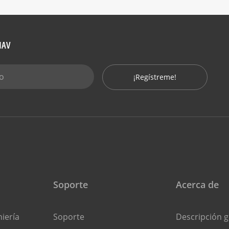
CNAV
¡Regístreme!
Soporte
Acerca de
niería
Soporte
Descripción g