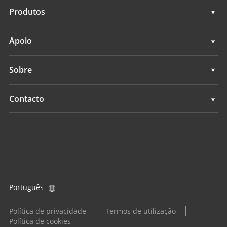
Topografia e engenharia
Produtos
Mapeamento móvel 3D
Topografia e engenharia
Apoio
Levantamento hidrográfico
Mapeamento móvel 3D
Apoio
Sobre
Monitoramento
Levantamento hidrográfico
Visão geral
Contacto
Serviços de posicionamento
Monitoramento
Notícias
Localizações
Serviços de posicionamento
Eventos
Encontrar um revendedor
Todos os produtos
Consulta de produtos
Português
Tornar-se um revendedor
Política de privacidade
Termos de utilização
Política de cookies