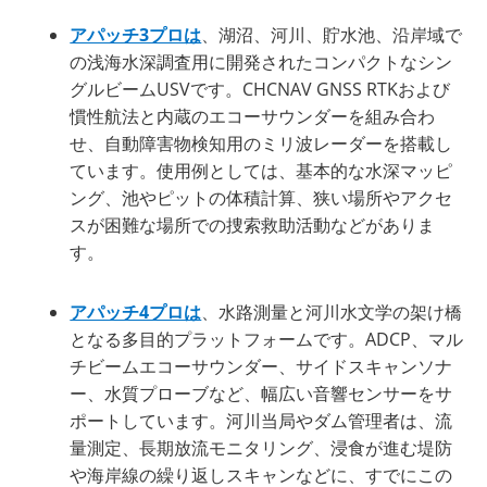
アパッチ3プロは
、湖沼、河川、貯水池、沿岸域で
の浅海水深調査用に開発されたコンパクトなシン
グルビームUSVです。CHCNAV GNSS RTKおよび
慣性航法と内蔵のエコーサウンダーを組み合わ
せ、自動障害物検知用のミリ波レーダーを搭載し
ています。使用例としては、基本的な水深マッピ
ング、池やピットの体積計算、狭い場所やアクセ
スが困難な場所での捜索救助活動などがありま
す。
アパッチ4プロは
、水路測量と河川水文学の架け橋
となる多目的プラットフォームです。ADCP、マル
チビームエコーサウンダー、サイドスキャンソナ
ー、水質プローブなど、幅広い音響センサーをサ
ポートしています。河川当局やダム管理者は、流
量測定、長期放流モニタリング、浸食が進む堤防
や海岸線の繰り返しスキャンなどに、すでにこの