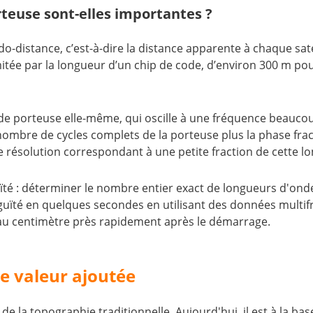
teuse sont-elles importantes ?
distance, c’est-à-dire la distance apparente à chaque satel
mitée par la longueur d’un chip de code, d’environ 300 m pou
'onde porteuse elle-même, qui oscille à une fréquence beauco
nombre de cycles complets de la porteuse plus la phase frac
une résolution correspondant à une petite fraction de cette 
uïté : déterminer le nombre entier exact de longueurs d'onde 
ïté en quelques secondes en utilisant des données multifr
s au centimètre près rapidement après le démarrage.
de valeur ajoutée
 la topographie traditionnelle. Aujourd'hui, il est à la base