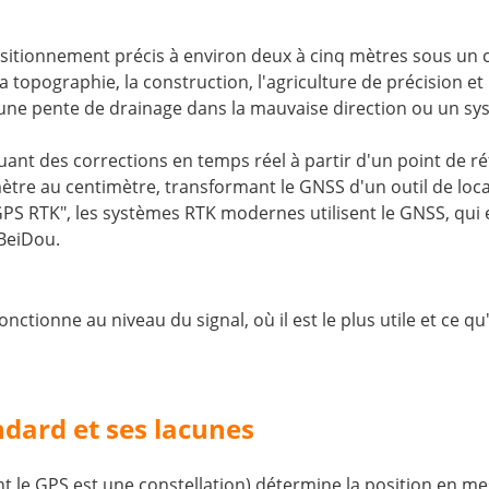
tionnement précis à environ deux à cinq mètres sous un cie
 la topographie, la construction, l'agriculture de précision 
 une pente de drainage dans la mauvaise direction ou un sys
ant des corrections en temps réel à partir d'un point de r
ètre au centimètre, transformant le GNSS d'un outil de loc
 RTK", les systèmes RTK modernes utilisent le GNSS, qui eng
 BeiDou.
onctionne au niveau du signal, où il est le plus utile et ce 
dard et ses lacunes
nt le GPS est une constellation) détermine la position en 