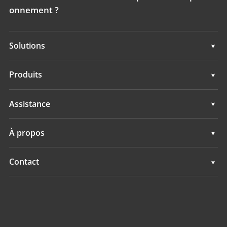
onnement ?
Solutions
Topographie & ingénierie
Produits
Cartographie mobile 3D
Topographie & ingénierie
Assistance
Hydrographie
Cartographie mobile 3D
Assistance
À propos
Surveillance
Hydrographie
Présentation
Contact
Surveillance
Actualités
Implantations
Evénements
Trouver un revendeur
Tous les produits