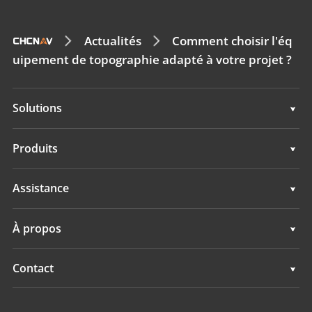
Actualités
Comment choisir l'éq
uipement de topographie adapté à votre projet ?
Solutions
Topographie & ingénierie
Produits
Cartographie mobile 3D
Topographie & ingénierie
Assistance
Hydrographie
Cartographie mobile 3D
Assistance
À propos
Surveillance
Hydrographie
Présentation
Contact
Surveillance
Actualités
Implantations