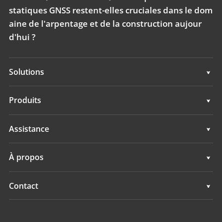
statiques GNSS restent-elles cruciales dans le dom
aine de l'arpentage et de la construction aujour
d'hui ?
Solutions
Topographie & ingénierie
Produits
Cartographie mobile 3D
Topographie & ingénierie
Assistance
Hydrographie
Cartographie mobile 3D
Assistance
À propos
Surveillance
Hydrographie
Présentation
Contact
Surveillance
Actualités
Implantations