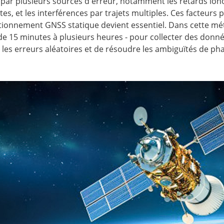
 par plusieurs sources d'erreur, notamment les retards ion
ites, et les interférences par trajets multiples. Ces facteurs
itionnement GNSS statique devient essentiel. Dans cette mét
 15 minutes à plusieurs heures - pour collecter des donnée
les erreurs aléatoires et de résoudre les ambiguïtés de ph