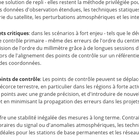
solution de repli - elles restent la méthode privilégiée pou
es données d'observation étendues, les techniques statique
ie du satellite, les perturbations atmosphériques et les inte
ts critiques
: dans les scénarios à fort enjeu - tels que le 
de contrôle primaire - même des erreurs de l'ordre du cent
ion de l'ordre du millimètre grâce à de longues sessions d'
ors de l'alignement des points de contrôle sur un référenti
é des coordonnées.
oints de contrôle
: Les points de contrôle peuvent se dépla
rce terrestre, en particulier dans les régions à forte acti
points avec une grande précision, et d'introduire de nouvell
et en minimisant la propagation des erreurs dans les projet
ffre une stabilité inégalée des mesures à long terme. Contr
oraires du signal ou d'anomalies atmosphériques, les tech
 idéales pour les stations de base permanentes et les résea