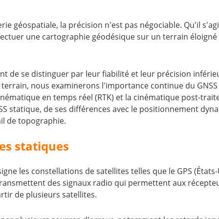
ie géospatiale, la précision n'est pas négociable. Qu'il s'ag
ffectuer une cartographie géodésique sur un terrain éloign
nt de se distinguer par leur fiabilité et leur précision infér
r le terrain, nous examinerons l'importance continue du GN
cinématique en temps réel (RTK) et la cinématique post-trai
statique, de ses différences avec le positionnement dynami
il de topographie.
s statiques
signe les constellations de satellites telles que le GPS (États-
transmettent des signaux radio qui permettent aux récepteur
ir de plusieurs satellites.