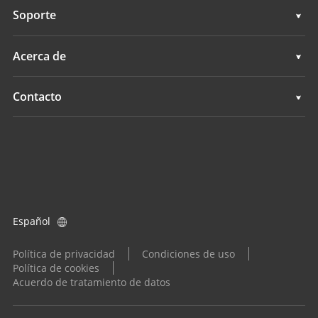
Cartografía móvil 3D
Topografía e ingeniería
Soporte
Levantamientos hidrográficos
Cartografía móvil 3D
Soporte
Acerca de
Monitorización
Levantamientos hidrográficos
Descripción general
Contacto
Servicios de posicionamiento
Monitorización
Noticias
Ubicaciones
Servicios de posicionamiento
Eventos
Buscar un distribuidor
Todos los productos
Consulta de producto
Español
Conviértase en distribuidor
Política de privacidad
Condiciones de uso
Política de cookies
Acuerdo de tratamiento de datos