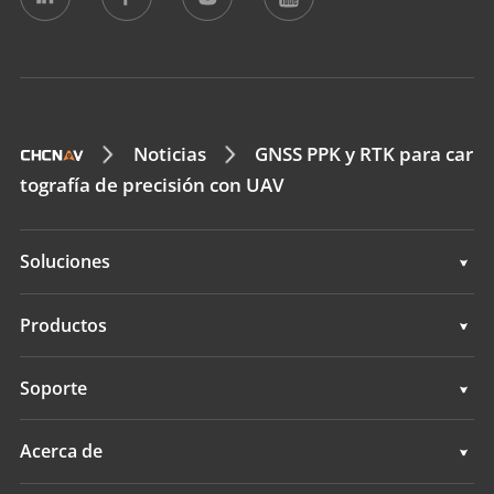
Noticias
GNSS PPK y RTK para car
tografía de precisión con UAV
Soluciones
Topografía e ingeniería
Productos
Cartografía móvil 3D
Topografía e ingeniería
Soporte
Levantamientos hidrográficos
Cartografía móvil 3D
Soporte
Acerca de
Monitorización
Levantamientos hidrográficos