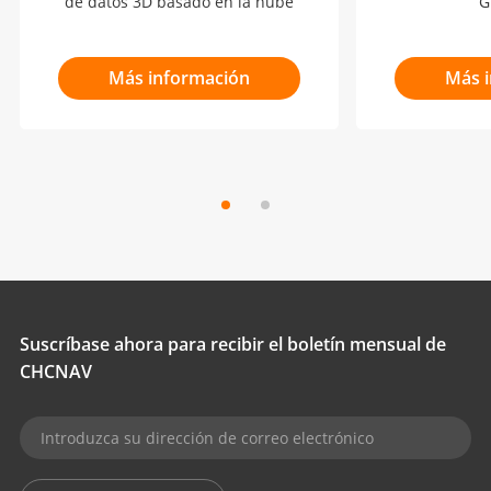
de datos 3D basado en la nube
G
Más información
Más 
Suscríbase ahora para recibir el boletín mensual de
CHCNAV