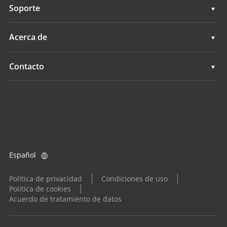
Topografía e ingeniería
Soporte
Levantamientos hidrográficos
Cartografía móvil 3D
Soporte
Acerca de
Monitorización
Levantamientos hidrográficos
Descripción general
Contacto
Servicios de posicionamiento
Monitorización
Noticias
Ubicaciones
Servicios de posicionamiento
Eventos
Buscar un distribuidor
Todos los productos
Consulta de producto
Español
Conviértase en distribuidor
Política de privacidad
Condiciones de uso
Política de cookies
Acuerdo de tratamiento de datos