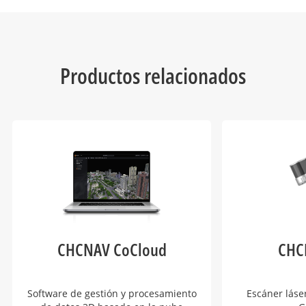
Productos relacionados
CHCNAV CoCloud
CHC
Software de gestión y procesamiento
Escáner láse