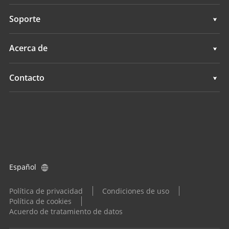
Cartografía móvil 3D
Topografía e ingeniería
Soporte
Levantamientos hidrográficos
Cartografía móvil 3D
Soporte
Acerca de
Monitorización
Levantamientos hidrográficos
Descripción general
Contacto
Servicios de posicionamiento
Monitorización
Noticias
Ubicaciones
Servicios de posicionamiento
Eventos
Buscar un distribuidor
Todos los productos
Consulta de producto
Español
Conviértase en distribuidor
Política de privacidad
Condiciones de uso
Política de cookies
Acuerdo de tratamiento de datos